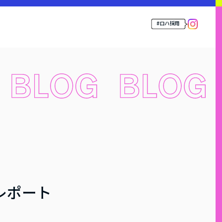
#ロハ採用
4レポート