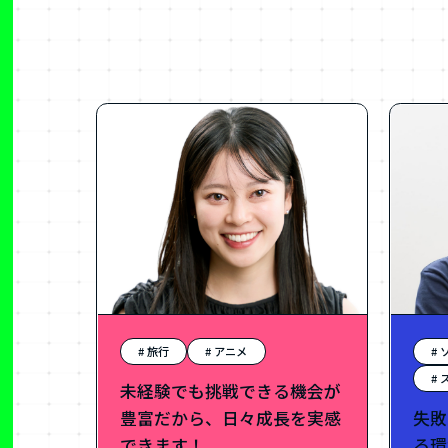
# 旅行
# アニメ
#
#
未経験でも挑戦できる機会が
失敗
豊富だから、日々成長を実感
る環
できます！