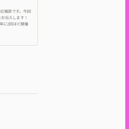
採用広報部です。今回
をお伝えします！
を年に2回ほど開催