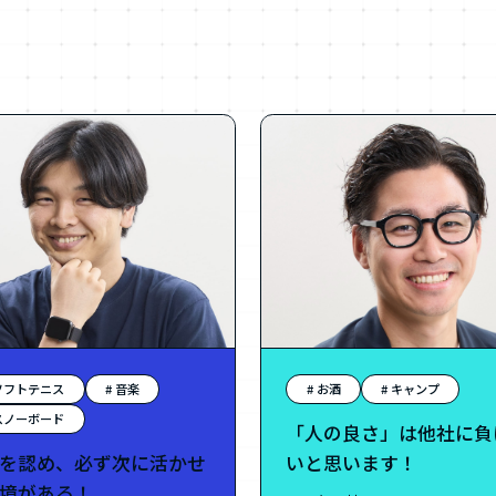
 ソフトテニス
# 音楽
# お酒
# キャンプ
 スノーボード
「人の良さ」は他社に負
を認め、必ず次に活かせ
いと思います！
境がある！