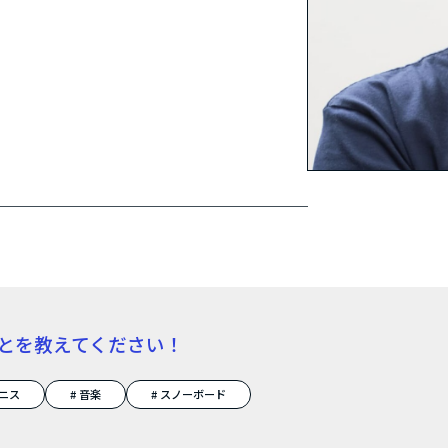
とを教えてください！
テニス
# 音楽
# スノーボード