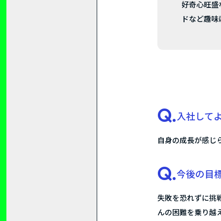
好奇心旺盛な
ドなど趣味
Q.
入社して
自身の成長が感じ
Q.
今後の目
失敗を恐れずに挑
んの困難を乗り越