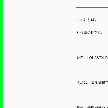
こんにちは。
社長室のKです。
先日、LOHASTY
会場は、星条旗横
毎年、余興が盛り上