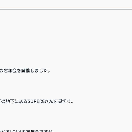
LEの忘年会を開催しました。
丁の地下にある
SUPER8
さんを貸切り。
がるLOHAの忘年会ですが、